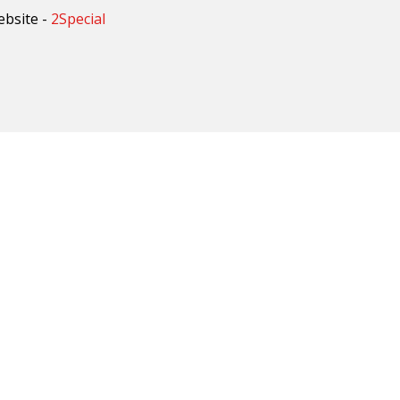
ebsite -
2Special