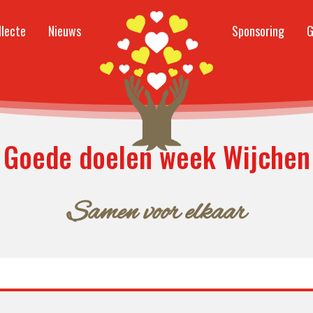
llecte
Nieuws
Sponsoring
G
Goede doelen week Wijchen
Samen voor elkaar